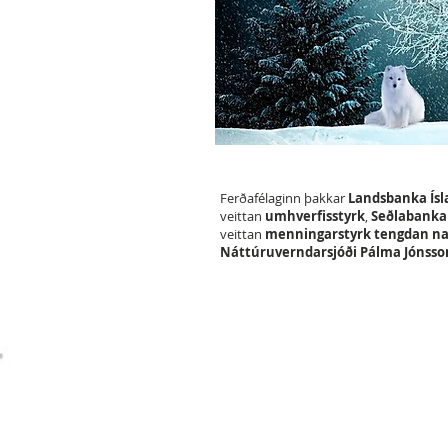
Ferðafélaginn þakkar
Landsbanka Ís
veittan
umhverfisstyrk
,
Seðlabanka
veittan
menningarstyrk tengdan na
Náttúruverndarsjóði Pálma Jónss