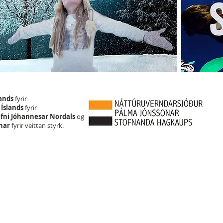
lands
fyrir
 Íslands
fyrir
fni Jóhannesar Nordals
og
onar
fyrir veittan styrk.