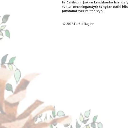
Ferðafélaginn þakkar
Landsbanka Íslands
fy
veittan
menningarstyrk tengdan nafni Jó
Jónssonar
fyrir veittan styrk.
© 2017 Ferðafélaginn