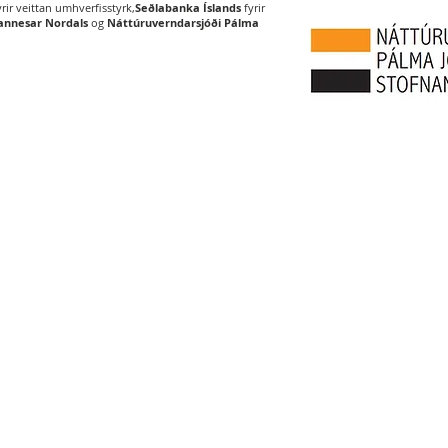
rir veittan umhverfisstyrk,
Seðlabanka Íslands
fyrir
hannesar Nordals
og
Náttúruverndarsjóði Pálma