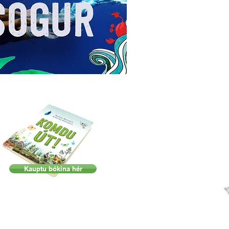
Kauptu bókina hér