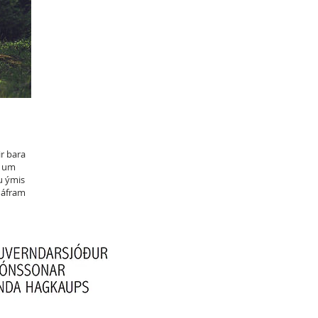
ir bara
ð um
ðu ýmis
 áfram