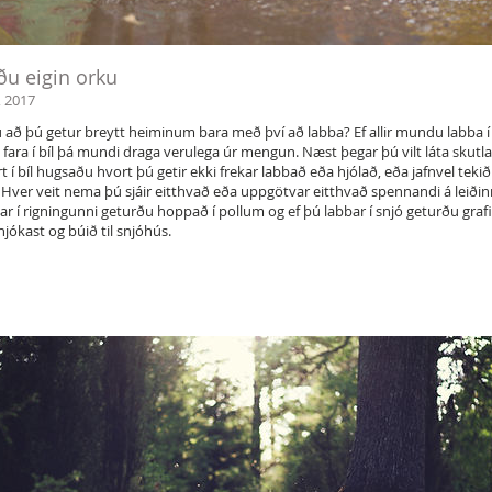
u eigin orku
 2017
u að þú getur breytt heiminum bara með því að labba? Ef allir mundu labba í
 fara í bíl þá mundi draga verulega úr mengun. Næst þegar þú vilt láta skutla
rt í bíl hugsaðu hvort þú getir ekki frekar labbað eða hjólað, eða jafnvel tekið
 Hver veit nema þú sjáir eitthvað eða uppgötvar eitthvað spennandi á leiðinn
ar í rigningunni geturðu hoppað í pollum og ef þú labbar í snjó geturðu graf
snjókast og búið til snjóhús.