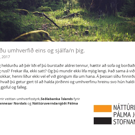
ðu umhverfið eins og sjálfa/n þig.
, 2017
 heldurðu að þér liði ef þú burstaðir aldrei tennur, hættir að sofa og borðað
g rusl? Frekar illa, ekki satt? Og þú mundir ekki lifa mjög lengi. Það sama á vi
 okkar, henni líður ekki vel ef við göngum illa um hana. Á þessari síðu finnir
hvað þú getur gert til að halda jörðinni og umhverfinu hreinu svo hún haldi
gjöful og falleg.
rir veittan umhverfisstyrk,
Seðlabanka Íslands
fyrir
hannesar Nordals
og
Náttúruverndarsjóði Pálma