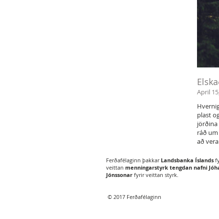
Elska
April 15
Hvernig
plast o
jörðina
ráð um 
að vera 
Ferðafélaginn þakkar
Landsbanka Íslands
fy
veittan
menningarstyrk tengdan nafni Jó
Jónssonar
fyrir veittan styrk.
© 2017 Ferðafélaginn