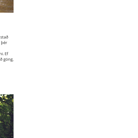
 stað
 þér
i. Ef
ið göng,