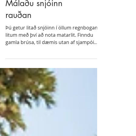
Málaðu snjóinn
rauðan
Þú getur litað snjóinn í öllum regnbogans
litum með því að nota matarlit. Finndu
gamla brúsa, til dæmis utan af sjampói
eða tómatsósu og...