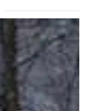
Það er alltaf gaman að hoppa í pollum og
sjá hversu hátt vatnsdroparnir skoppa.
Kannski...