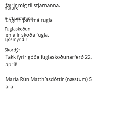
færir mig til stjarnanna. 
nature
Bird watching
Enginn þar má rugla 
Fuglaskoðun
en allr skoða fugla. 
Ljósmyndir
Skordýr
Takk fyrir góða fuglaskoðunarferð 22. 
apríl! 
María Rún Matthíasdóttir (næstum) 5 
ára