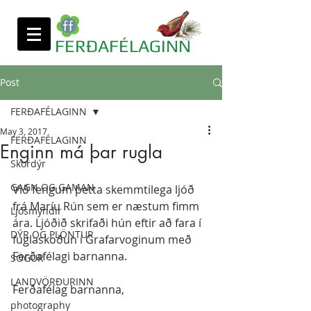
FERÐAFÉLAGINN
Post
FERÐAFÉLAGINN
May 3, 2017
FERÐAFÉLAGINN
Enginn má þar rugla
Skordýr
GAGN OG GAMAN
Við fengum þetta skemmtilega ljóð 
frá Maríu Rún sem er næstum fimm 
Ljósmyndir
ára. Ljóðið skrifaði hún eftir að fara í 
DÝR OG PLÖNTUR
fuglaskoðun í Grafarvoginum með 
Ferðafélagi barnanna. 
SÖGUR
LANDVÖRÐURINN
Ferðafélag barnanna, 
photography