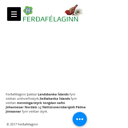
FERÐAFÉLAGINN
Ferðafélaginn þakkar
Landsbanka Íslands
fyrir
veittan umhverfisstyrk,
Seðlabanka Íslands
fyrir
veittan
menningarstyrk tengdan nafni
Jóhannesar Nordals
og
Náttúruverndarsjóði Pálma
Jónssonar
fyrir veittan styrk.
© 2017 Ferðafélaginn